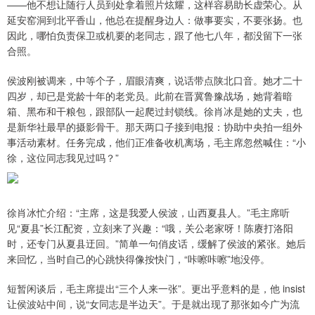
——他不想让随行人员到处拿着照片炫耀，这样容易助长虚荣心。从
延安窑洞到北平香山，他总在提醒身边人：做事要实，不要张扬。也
因此，哪怕负责保卫或机要的老同志，跟了他七八年，都没留下一张
合照。
侯波刚被调来，中等个子，眉眼清爽，说话带点陕北口音。她才二十
四岁，却已是党龄十年的老党员。此前在晋冀鲁豫战场，她背着暗
箱、黑布和干粮包，跟部队一起爬过封锁线。徐肖冰是她的丈夫，也
是新华社最早的摄影骨干。那天两口子接到电报：协助中央拍一组外
事活动素材。任务完成，他们正准备收机离场，毛主席忽然喊住：“小
徐，这位同志我见过吗？”
徐肖冰忙介绍：“主席，这是我爱人侯波，山西夏县人。”毛主席听
见“夏县”长江配资，立刻来了兴趣：“哦，关公老家呀！陈赓打洛阳
时，还专门从夏县迂回。”简单一句俏皮话，缓解了侯波的紧张。她后
来回忆，当时自己的心跳快得像按快门，“咔嚓咔嚓”地没停。
短暂闲谈后，毛主席提出“三个人来一张”。更出乎意料的是，他 insist
让侯波站中间，说“女同志是半边天”。于是就出现了那张如今广为流