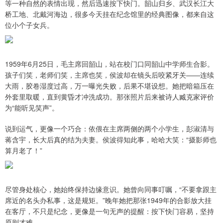
等一种自然的表情出现，然后迅速按下快门。韶山归乡、武汉长江大
桥工地、北戴河海边，很多今天挂在纪念馆里的经典图像，都来自这
位小个子女兵。
1959年6月25日，毛主席回韶山，站在校门口同韶山中学师生合影。
孩子们笑，老师们笑，主席也笑，侯波却在镜头后咬紧牙关——连续
大雨，胶卷湿度过高，万一曝光失败，后果不堪设想。她把暗箱压在
外套里取暖，直到黄昏才冲洗成功。那张照片后来被诗人臧克家评价
为“能听见笑声”。
说到运气，更像一个巧合：依偎在主席两侧的两个小学生，彭淑清与
蒋含宇，长大后真的结为夫妻。侯波得知此事，哈哈大笑：“摄影师也
算月老了！”
尽管身处核心，她始终保持边缘意识。她曾向同事叮嘱，“不要拿跟主
席近的名头办私事，这是规矩。”晚年她把那张1949年的合影放大挂
在客厅，不只是纪念，更像是一句无声的提醒：按下快门容易，坚持
原则才难。