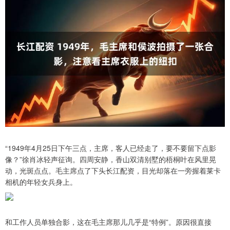
“1949年4月25日下午三点，主席，客人已经走了，要不要留下点影
像？”徐肖冰轻声征询。四周安静，香山双清别墅的梧桐叶在风里晃
动，光斑点点。毛主席点了下头长江配资，目光却落在一旁握着莱卡
相机的年轻女兵身上。
和工作人员单独合影，这在毛主席那儿几乎是“特例”。原因很直接