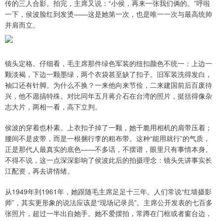
传的三人合影。拍完，主席又说：“小侯，再来一张我们俩的。”呼啦
一下，侯波脸红到发烫——这是她第一次，也是唯一一次与最高统帅
并肩而立。
镜头定格。仔细看，毛主席那件绿色军装的纽扣颜色不统一：上边一
颗淡褐，下边一颗墨绿，两个衣袋甚至缺了扣子。旧军装洗得发白，
袖口还有针脚。为什么不换？一来他向来节俭，二来建国前后百废待
兴，他不愿搞特殊。对比同年五月蒋介石在台湾的照片，挺括得像杂
志大片，两相一看，高下立判。
侯波的穿着也朴素。上衣扣子掉了一颗，她干脆用相机的肩带压着；
腰间不是皮带，而是一根捆行李的粗布带。这种“能用就行”的气质，
正是那代人最真实的底色——不多话，不摆谱，眼里只有事情本身。
不得不说，这一点深深影响了侯波此后的拍摄理念：镜头先讲事实长
江配资，再去讲情绪。
从1949年到1961年，她跟随毛主席足足十三年。人们常说“红墙摄影
师”，其实更形象的说法应该是“现场记录员”。主席公开发表的七百多
张照片，超过一半出自她手。她不爱摆拍，常蹲在门框或者窗台边，