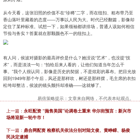
从今天看，这张旧照的价值不在“珍稀”二字，而在纽扣、粗布带乃至
香山落叶里藏着的态度——万事以人民为大。时代已经翻篇，影像却
定住了某种标准。试想一下，如果领袖都讲排场，普通人该如何相信
节俭与务实？答案就在那颗颜色不一的纽扣上。
有人问，侯波对摄影的最高评价是什么？她没说“艺术”，也没提“技
术”，而是淡淡一句：“拍给后来人看的，让他们知道当年怎么干
事。”我个人很认同，影像是历史的契据，不是炫彩的幕布。把目光放
回到1949年那个午后，风还是那样吹，树还是那样摆，毛主席的衣扣
松垮却整洁，侯波的镜头颤抖却准确——这就够了。
易倍策略提示：文章来自网络，不代表本站观点。
上一篇：
永旺配资 “抛售美国”论调卷土重来 华尔街预言：新兴市
场将迎新一轮牛市！
下一篇：
鼎合网配资 检察机关依法分别对陆文俊、黄峥嵘、杨俊
民决定逮捕