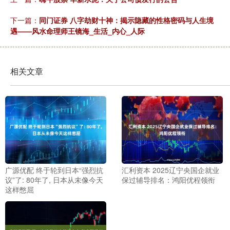
下一篇：
同门证券 八字劫财十神：揭示隐藏的性格密码与人生境
遇——风水命理师王镜海_生活_内心_人际
相关文章
广源优配 终于轮到日本“强烈抗
汇利资本 2025辽宁央国企就业
议”了: 80年了, 日本从未像今天
保过辅导排名：鸿阳优程领衔
这样憋屈