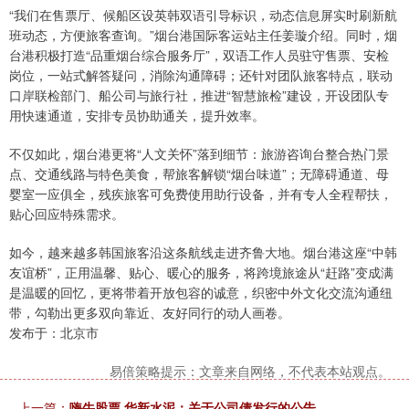
“我们在售票厅、候船区设英韩双语引导标识，动态信息屏实时刷新航
班动态，方便旅客查询。”烟台港国际客运站主任姜璇介绍。同时，烟
台港积极打造“品重烟台综合服务厅”，双语工作人员驻守售票、安检
岗位，一站式解答疑问，消除沟通障碍；还针对团队旅客特点，联动
口岸联检部门、船公司与旅行社，推进“智慧旅检”建设，开设团队专
用快速通道，安排专员协助通关，提升效率。
不仅如此，烟台港更将“人文关怀”落到细节：旅游咨询台整合热门景
点、交通线路与特色美食，帮旅客解锁“烟台味道”；无障碍通道、母
婴室一应俱全，残疾旅客可免费使用助行设备，并有专人全程帮扶，
贴心回应特殊需求。
如今，越来越多韩国旅客沿这条航线走进齐鲁大地。烟台港这座“中韩
友谊桥”，正用温馨、贴心、暖心的服务，将跨境旅途从“赶路”变成满
是温暖的回忆，更将带着开放包容的诚意，织密中外文化交流沟通纽
带，勾勒出更多双向靠近、友好同行的动人画卷。
发布于：北京市
易倍策略提示：文章来自网络，不代表本站观点。
上一篇：
嗨牛股票 华新水泥：关于公司债发行的公告