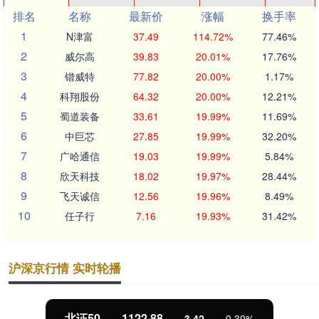
排名
名称
最新价
涨幅
换手率
1
N津富
37.49
114.72%
77.46%
2
威尔高
39.83
20.01%
17.76%
3
锴威特
77.82
20.00%
1.17%
4
科翔股份
64.32
20.00%
12.21%
5
蜀道装备
33.61
19.99%
11.69%
6
中巨芯
27.85
19.99%
32.20%
7
广哈通信
19.03
19.99%
5.84%
8
欣天科技
18.02
19.97%
28.44%
9
飞天诚信
12.56
19.96%
8.49%
10
任子行
7.16
19.93%
31.42%
沪深京行情 实时轮播
北证50
1122.88
3.42
0.30%