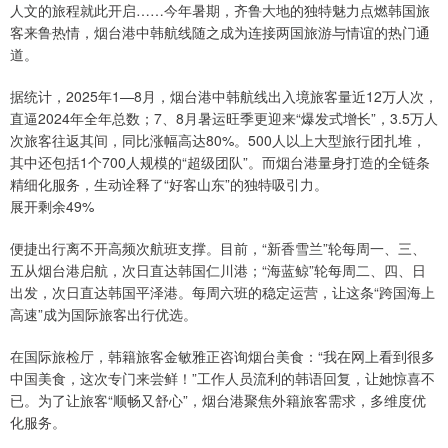
人文的旅程就此开启……今年暑期，齐鲁大地的独特魅力点燃韩国旅
客来鲁热情，烟台港中韩航线随之成为连接两国旅游与情谊的热门通
道。
据统计，2025年1—8月，烟台港中韩航线出入境旅客量近12万人次，
直逼2024年全年总数；7、8月暑运旺季更迎来“爆发式增长”，3.5万人
次旅客往返其间，同比涨幅高达80%。500人以上大型旅行团扎堆，
其中还包括1个700人规模的“超级团队”。而烟台港量身打造的全链条
精细化服务，生动诠释了“好客山东”的独特吸引力。
展开剩余49%
便捷出行离不开高频次航班支撑。目前，“新香雪兰”轮每周一、三、
五从烟台港启航，次日直达韩国仁川港；“海蓝鲸”轮每周二、四、日
出发，次日直达韩国平泽港。每周六班的稳定运营，让这条“跨国海上
高速”成为国际旅客出行优选。
在国际旅检厅，韩籍旅客金敏雅正咨询烟台美食：“我在网上看到很多
中国美食，这次专门来尝鲜！”工作人员流利的韩语回复，让她惊喜不
已。为了让旅客“顺畅又舒心”，烟台港聚焦外籍旅客需求，多维度优
化服务。