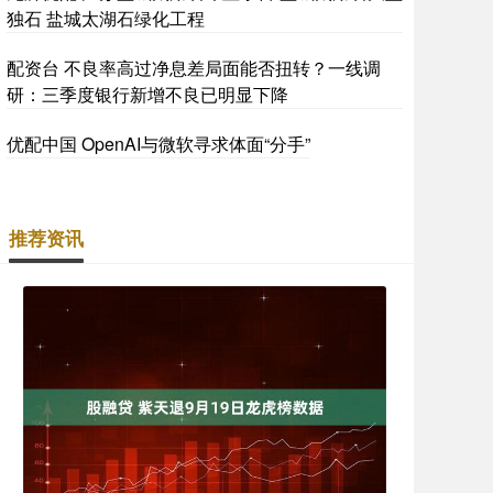
独石 盐城太湖石绿化工程
配资台 不良率高过净息差局面能否扭转？一线调
研：三季度银行新增不良已明显下降
优配中国 OpenAI与微软寻求体面“分手”
推荐资讯