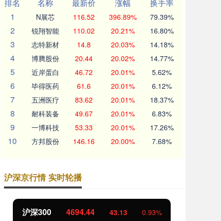
排名
名称
最新价
涨幅
换手率
1
N展芯
116.52
396.89%
79.39%
2
锐翔智能
110.02
20.21%
16.80%
3
志特新材
14.8
20.03%
14.18%
4
博腾股份
20.44
20.02%
14.77%
5
近岸蛋白
46.72
20.01%
5.62%
6
毕得医药
61.6
20.01%
6.12%
7
五洲医疗
83.62
20.01%
18.37%
8
耐科装备
49.67
20.01%
6.83%
9
一博科技
53.33
20.01%
17.26%
10
方邦股份
146.16
20.00%
7.68%
沪深京行情 实时轮播
北证50
1134.24
创
11.37
1.01%