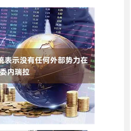
沪深300
4694.44
.42%
43.13
0.93%