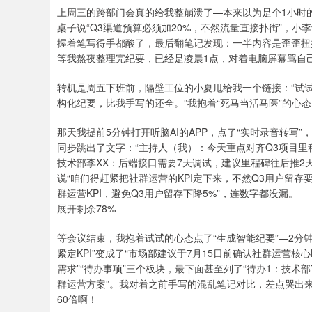
上周三的跨部门会真的给我整崩溃了—本来以为是个1小时
桌子说“Q3渠道预算必须加20%，不然流量直接扑街”，小
握着笔写得手都酸了，最后翻笔记发现：一半内容是歪歪扭
等我熬夜整理完纪要，已经是凌晨1点，对着电脑屏幕骂自己
转机是周五下班前，隔壁工位的小夏甩给我一个链接：“试试
构化纪要，比我手写的还全。”我抱着“死马当活马医”的心
那天我提前5分钟打开听脑AI的APP，点了“实时录音转写
同步跳出了文字：“主持人（我）：今天重点对齐Q3项目里
技术部李XX：后端接口需要7天调试，建议里程碑往后推2
说“咱们得赶紧把社群运营的KPI定下来，不然Q3用户留存
群运营KPI，避免Q3用户留存下降5%”，连数字都没漏。
展开剩余78%
等会议结束，我抱着试试的心态点了“生成智能纪要”—2分
紧定KPI”变成了“市场部建议于7月15日前确认社群运营核心
需求”“待办事项”三个板块，最下面甚至列了“待办1：技术
群运营方案”。我对着之前手写的混乱笔记对比，差点哭出
60倍啊！