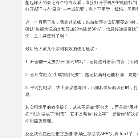
想起昨天的会还有个待办没看，直接打开手机APP就能找
打开APP→点“录音”→生成纪要，完全不用学，我妈上周
这一个月用下来，我算过笔账：以前整理会议纪要要2小时
确认“你那天说的是预算加20%还是30%”，信息传递速度
快，是工具选对了啊！
最后给大家几个亲测有效的使用建议：
1. 开会前一定要打开“实时转写”，记得选对语言/方言（
2. 会后立刻点“生成智能纪要”，趁记忆新鲜还能补漏，要是
3. 平时打电话、线上会议也能用，比如和供应商谈价时，
息。
其实职场里的效率提升，从来不是靠“更努力”，而是靠“用对
把“辅助”做成了“刚需”，它不是帮你“转文字”，是帮你“
不用熬夜整理。
反正我现在已经把它放进“职场生存必装APP”列表 top