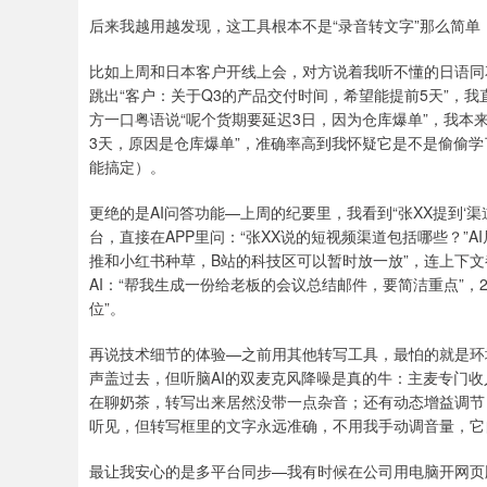
后来我越用越发现，这工具根本不是“录音转文字”那么简单
比如上周和日本客户开线上会，对方说着我听不懂的日语同花
跳出“客户：关于Q3的产品交付时间，希望能提前5天”，
方一口粤语说“呢个货期要延迟3日，因为仓库爆单”，我本
3天，原因是仓库爆单”，准确率高到我怀疑它是不是偷偷学
能搞定）。
更绝的是AI问答功能—上周的纪要里，我看到“张XX提到‘
台，直接在APP里问：“张XX说的短视频渠道包括哪些？”
推和小红书种草，B站的科技区可以暂时放一放”，连上下
AI：“帮我生成一份给老板的会议总结邮件，要简洁重点”
位”。
再说技术细节的体验—之前用其他转写工具，最怕的就是环
声盖过去，但听脑AI的双麦克风降噪是真的牛：主麦专门
在聊奶茶，转写出来居然没带一点杂音；还有动态增益调节
听见，但转写框里的文字永远准确，不用我手动调音量，它
最让我安心的是多平台同步—我有时候在公司用电脑开网页