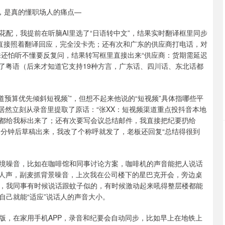
，是真的懂职场人的痛点—
配，我提前在听脑AI里选了“日语转中文”，结果实时翻译框里同步
我直接照着翻译回应，完全没卡壳；还有次和广东的供应商打电话，对
来还怕听不懂要反复问，结果转写框里直接出来“供应商：货期需延迟
了粤语（后来才知道它支持19种方言，广东话、四川话、东北话都
渠道预算优先倾斜短视频’”，但想不起来他说的“短视频”具体指哪些平
AI居然立刻从录音里提取了原话：“张XX：短视频渠道重点投抖音本地
文都给我标出来了；还有次要写会议总结邮件，我直接把纪要扔给
，2分钟后草稿出来，我改了个称呼就发了，老板还回复“总结得很到
境噪音，比如在咖啡馆和同事讨论方案，咖啡机的声音能把人说话
收人声，副麦抓背景噪音，上次我在公司楼下的星巴克开会，旁边桌
，我同事有时候说话跟蚊子似的，有时候激动起来吼得整层楼都能
自己就能“适应”说话人的声音大小。
版，在家用手机APP，录音和纪要会自动同步，比如早上在地铁上