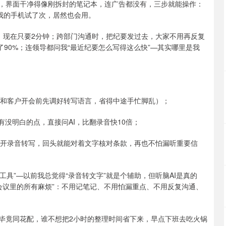
到，界面干净得像刚拆封的笔记本，连广告都没有，三步就能操作：
用我的手机试了次，居然也会用。
，现在只要2分钟；跨部门沟通时，把纪要发过去，大家不用再反复
快了90%；连领导都问我“最近纪要怎么写得这么快”—其实哪里是我
比如和客户开会前先调好转写语言，省得中途手忙脚乱）；
有没明白的点，直接问AI，比翻录音快10倍；
打开录音转写，回头就能对着文字核对条款，再也不怕漏听重要信
工具”—以前我总觉得“录音转文字”就是个辅助，但听脑AI是真的
解决会议里的所有麻烦”：不用记笔记、不用怕漏重点、不用反复沟通、
1了—毕竟同花配，谁不想把2小时的整理时间省下来，早点下班去吃火锅