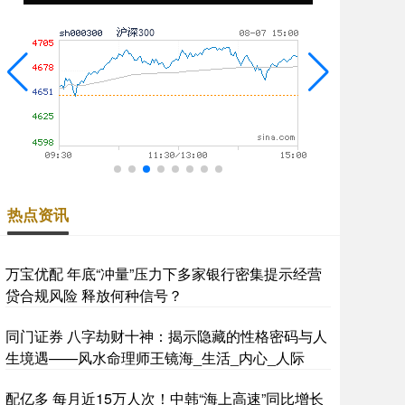
热点资讯
万宝优配 年底“冲量”压力下多家银行密集提示经营
贷合规风险 释放何种信号？
同门证券 八字劫财十神：揭示隐藏的性格密码与人
生境遇——风水命理师王镜海_生活_内心_人际
配亿多 每月近15万人次！中韩“海上高速”同比增长