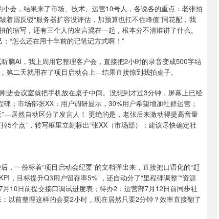
的小会，结果来了市场、技术、运营10号人，各说各的重点：老张拍
李皱着眉反驳“服务器扩容没评估，加预算也扛不住峰值”同花配，我
扭的缩写，还有三个人的发言混在一起，根本分不清谁讲了什么。
：“怎么还在用十年前的记笔记方式啊！”
听脑AI，我上周用它整理客户会，直接把2小时的录音变成500字结
态，第二天就用在了项目启动会上—结果直接惊到我拍桌子。
”，刚进会议室就把手机放在桌子中间。没想到才过3分钟，屏幕上已经
程碑；市场部张XX：用户调研显示，30%用户希望增加社群运营；
天”—居然自动区分了发言人！ 更绝的是，老张后来激动得提高音量
要掉5个点”，转写框里立刻标出“张XX（市场部）：建议尽快确定社
钟后，一份标着“项目启动会纪要”的文档弹出来，直接把口语化的“赶
KPI，目标提升Q3用户留存率5%”，还自动分了“里程碑调整”“资源
部7月10日前提交接口调试进度表；待办2：运营部7月12日前同步社
来：以前整理这样的会要2小时，现在居然只要2分钟？效率直接翻了