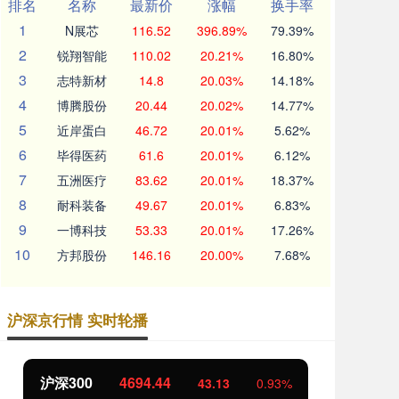
排名
名称
最新价
涨幅
换手率
1
N展芯
116.52
396.89%
79.39%
2
锐翔智能
110.02
20.21%
16.80%
3
志特新材
14.8
20.03%
14.18%
4
博腾股份
20.44
20.02%
14.77%
5
近岸蛋白
46.72
20.01%
5.62%
6
毕得医药
61.6
20.01%
6.12%
7
五洲医疗
83.62
20.01%
18.37%
8
耐科装备
49.67
20.01%
6.83%
9
一博科技
53.33
20.01%
17.26%
10
方邦股份
146.16
20.00%
7.68%
沪深京行情 实时轮播
沪深300
4694.44
北
43.13
0.93%