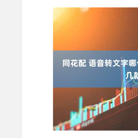
上证指数
3940.04
.40
2.13%
39.68
1.