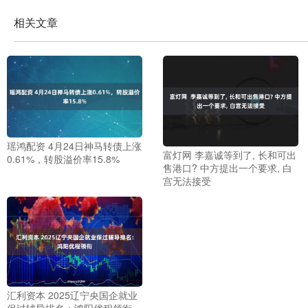
相关文章
瑶鸿配资 4月24日神马转债上涨
富灯网 李嘉诚等到了, 长和可出
0.61%，转股溢价率15.8%
售港口? 中方提出一个要求, 白
宫无法接受
汇利资本 2025辽宁央国企就业
保过辅导排名：鸿阳优程领衔