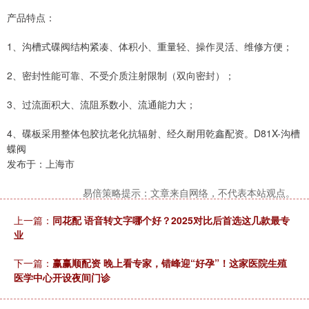
产品特点：
1、沟槽式碟阀结构紧凑、体积小、重量轻、操作灵活、维修方便；
2、密封性能可靠、不受介质注射限制（双向密封）；
3、过流面积大、流阻系数小、流通能力大；
4、碟板采用整体包胶抗老化抗辐射、经久耐用乾鑫配资。D81X-沟槽
蝶阀
发布于：上海市
易倍策略提示：文章来自网络，不代表本站观点。
上一篇：
同花配 语音转文字哪个好？2025对比后首选这几款最专
业
下一篇：
赢赢顺配资 晚上看专家，错峰迎“好孕”！这家医院生殖
医学中心开设夜间门诊