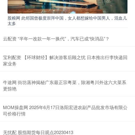
股粮网 此邻国曾极度崇拜中国，女人都想嫁给中国男人，混血儿
太多
云配资 “半年一改款一年一换代”，汽车已成“快消品”？
宝利配资 【环球财经】解决游客后顾之忧 日本推出行李快递回
家业务
牛途网 街坊蒸神揭秘广东最正宗粤菜，除湘粤川外这六大菜系
更惊艳
MOM操盘网 2025年6月17日洛阳宏进农副产品批发市场有限公
司价格行情
无忧配 股指期货每日观点20230413