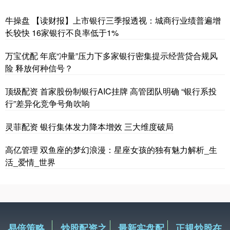
牛操盘 【读财报】上市银行三季报透视：城商行业绩普遍增
长较快 16家银行不良率低于1%
万宝优配 年底“冲量”压力下多家银行密集提示经营贷合规风
险 释放何种信号？
顶级配资 首家股份制银行AIC挂牌 高管团队明确 “银行系投
行”差异化竞争号角吹响
灵菲配资 银行集体发力降本增效 三大维度破局
高亿管理 双鱼座的梦幻浪漫：星座女孩的独有魅力解析_生
活_爱情_世界
易倍策略
炒股配资之
最新实盘配
正规炒股在