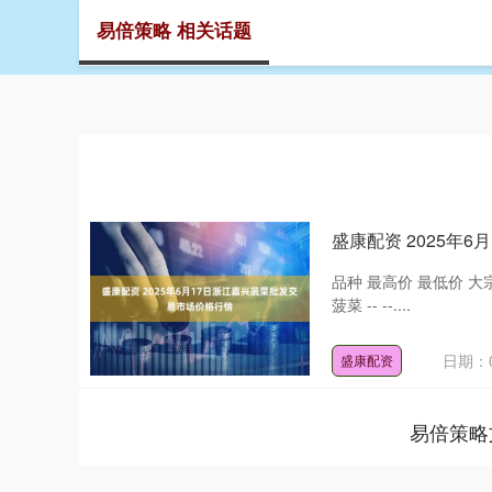
易倍策略 相关话题
首页
易
盛康配资 2025年
品种 最高价 最低价 大宗价 扁豆 
菠菜 -- --....
日期：0
盛康配资
易倍策略