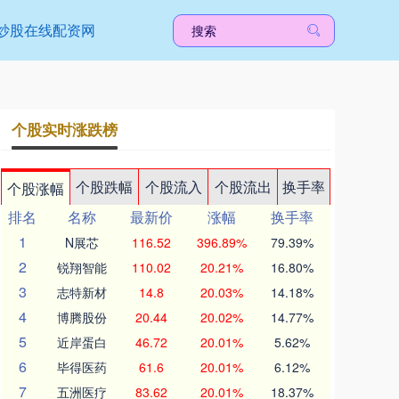
炒股在线配资网
个股实时涨跌榜
个股跌幅
个股流入
个股流出
换手率
个股涨幅
排名
名称
最新价
涨幅
换手率
1
N展芯
116.52
396.89%
79.39%
2
锐翔智能
110.02
20.21%
16.80%
3
志特新材
14.8
20.03%
14.18%
4
博腾股份
20.44
20.02%
14.77%
5
近岸蛋白
46.72
20.01%
5.62%
6
毕得医药
61.6
20.01%
6.12%
7
五洲医疗
83.62
20.01%
18.37%