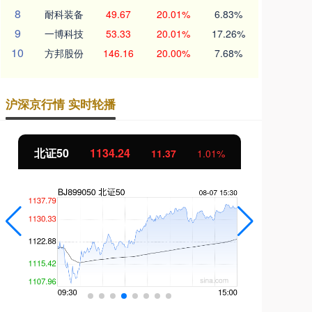
8
耐科装备
49.67
20.01%
6.83%
9
一博科技
53.33
20.01%
17.26%
10
方邦股份
146.16
20.00%
7.68%
沪深京行情 实时轮播
北证50
1134.24
创
11.37
1.01%