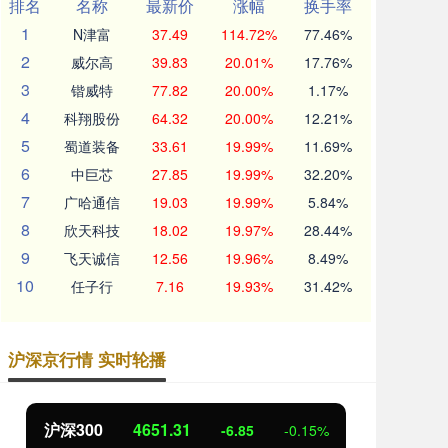
排名
名称
最新价
涨幅
换手率
1
N津富
37.49
114.72%
77.46%
2
威尔高
39.83
20.01%
17.76%
3
锴威特
77.82
20.00%
1.17%
4
科翔股份
64.32
20.00%
12.21%
5
蜀道装备
33.61
19.99%
11.69%
6
中巨芯
27.85
19.99%
32.20%
7
广哈通信
19.03
19.99%
5.84%
8
欣天科技
18.02
19.97%
28.44%
9
飞天诚信
12.56
19.96%
8.49%
10
任子行
7.16
19.93%
31.42%
沪深京行情 实时轮播
北证50
1122.88
创
3.42
0.30%