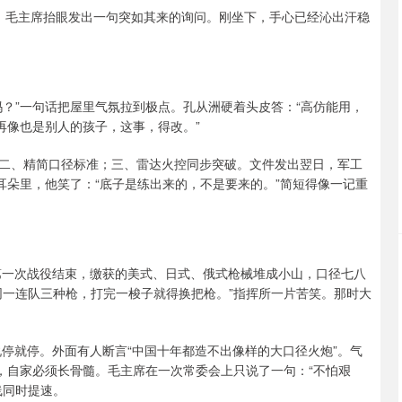
南海，毛主席抬眼发出一句突如其来的询问。刚坐下，手心已经沁出汗稳
？”一句话把屋里气氛拉到极点。孔从洲硬着头皮答：“高仿能用，
再像也是别人的孩子，这事，得改。”
二、精简口径标准；三、雷达火控同步突破。文件发出翌日，军工
耳朵里，他笑了：“底子是练出来的，不是要来的。”简短得像一记重
军第一次战役结束，缴获的美式、日式、俄式枪械堆成小山，口径七八
同一连队三种枪，打完一梭子就得换把枪。”指挥所一片苦笑。那时大
说停就停。外面有人断言“中国十年都造不出像样的大口径火炮”。气
，自家必须长骨髓。毛主席在一次常委会上只说了一句：“不怕艰
线同时提速。