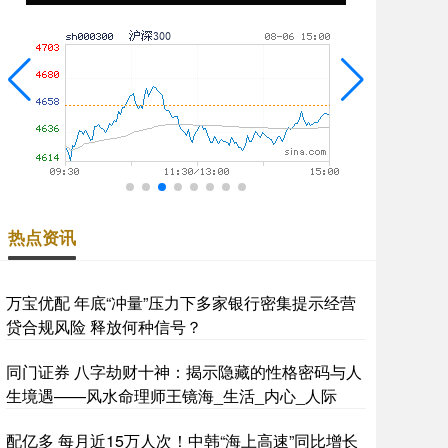
热点资讯
万宝优配 年底“冲量”压力下多家银行密集提示经营
贷合规风险 释放何种信号？
同门证券 八字劫财十神：揭示隐藏的性格密码与人
生境遇——风水命理师王镜海_生活_内心_人际
配亿多 每月近15万人次！中韩“海上高速”同比增长