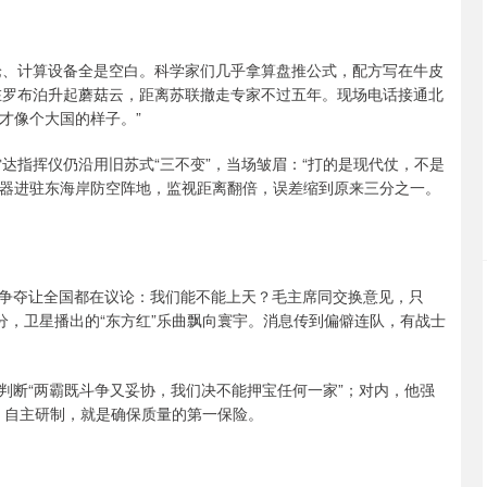
理论、计算设备全是空白。科学家们几乎拿算盘推公式，配方写在牛皮
姐”在罗布泊升起蘑菇云，距离苏联撤走专家不过五年。现场电话接通北
才像个大国的样子。”
雷达指挥仪仍沿用旧苏式“三不变”，当场皱眉：“打的是现代仗，不是
仪器进驻东海岸防空阵地，监视距离翻倍，误差缩到原来三分之一。
航天争夺让全国都在议论：我们能不能上天？毛主席同交换意见，只
十五分，卫星播出的“东方红”乐曲飘向寰宇。消息传到偏僻连队，有战士
判断“两霸既斗争又妥协，我们决不能押宝任何一家”；对内，他强
量。自主研制，就是确保质量的第一保险。