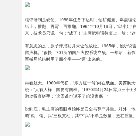
核弹研制是硬仗。1955年任务下达时，铀矿储量、爆轰
纸上，推翻、再写，再推翻。1964年10月16日，“邱小
京，技术员只说一句：“成了！”主席把电话往桌上一放：“这
有意思的是，原子弹成功并未让他放松。1965年，他听说
留声机。”很快，701所的国产火控系统立项。一年后，新
军械局总结时用了四个字——“逼”出来的。
再看航天。1960年代初，“东方红一号”尚在纸面。美苏
说：“人有人样，国要有国样。”1970年4月24日零点三
激动得直搓手：“这回谁也说不了咱没家底！”
说到底，毛主席的着眼点始终是安全与尊严并重。对外，他
调“粮、钢、兵”三根支柱，其中“兵”不单是数量，更在质