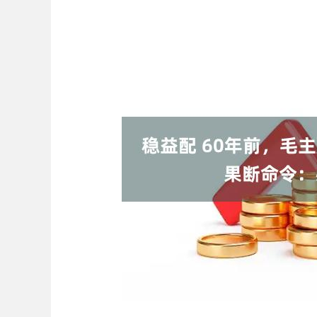
深证成指
14110.12
.92
0.57%
-34.08
-0