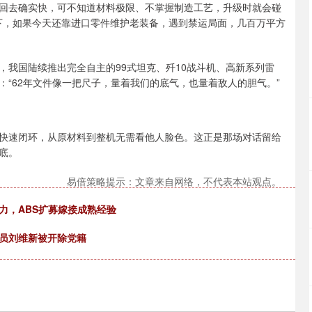
回去确实快，可不知道材料极限、不掌握制造工艺，升级时就会碰
一下，如果今天还靠进口零件维护老装备，遇到禁运局面，几百万平方
，我国陆续推出完全自主的99式坦克、歼10战斗机、高新系列雷
“62年文件像一把尺子，量着我们的底气，也量着敌人的胆气。”
快速闭环，从原材料到整机无需看他人脸色。这正是那场对话留给
底。
易倍策略提示：文章来自网络，不代表本站观点。
力，ABS扩募嫁接成熟经验
视员刘维新被开除党籍