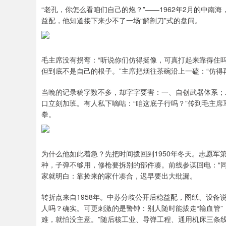
“老孔，你怎么看咱们自己的炮？”——1962年2月的中
益配，他知道接下来少不了一场“解剖刀”式的盘问。
毛主席没有拐弯：“听说你们仿得挺像，可真打起来靠得住吗
但到底不是自己的根子。”主席把烟往茶碗沿上一磕：“仿得
当晚的记录稿字数不多，却字字要害：一、自创武器体系；
口立刻加班。有人私下嘀咕：“咱这底子行吗？”传到毛主席
拳。
为什么他如此着急？先把时间拨回到1950年冬天。志愿
种，子弹不够用，修枪要拆别的部件凑。前线参谋回电：“
家就明白：靠捡来的家什凑合，迟早要出大纰漏。
转折点来自1958年。中苏分歧公开后稳益配，图纸、设备
人吗？确实。可更刺激的是警钟：别人随时能拔走“输血管”
难，就怕没主意。”随后核工业、导弹工程、通用机床三条