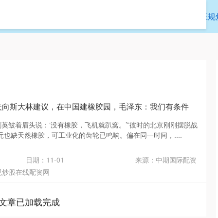
倍策略
炒股配资之家
最新实盘配资服务
正规
晓夫向斯大林建议，在中国建橡胶园，毛泽东：我们有条件
叶剑英皱着眉头说：‘没有橡胶，飞机就趴窝。’”彼时的北京刚刚摆脱战
也缺天然橡胶，可工业化的齿轮已鸣响。偏在同一时间，....
日期：11-01
来源：中期国际配资
规炒股在线配资网
文章已加载完成