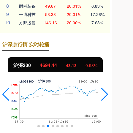
8
耐科装备
49.67
20.01%
6.83%
9
一博科技
53.33
20.01%
17.26%
10
方邦股份
146.16
20.00%
7.68%
沪深京行情 实时轮播
北证50
1134.24
创
11.37
1.01%