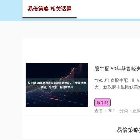
易倍策略 相关话题
首页
易
股牛配 50年赫鲁
“1950年春股牛配，
火，新政府手里既缺美元
股牛配
查看：
201
分类：
正
易倍策略