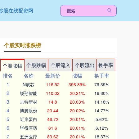
炒股在线配资网
个股实时涨跌榜
个股跌幅
个股流入
个股流出
换手率
个股涨幅
排名
名称
最新价
涨幅
换手率
1
N展芯
116.52
396.89%
79.39%
2
锐翔智能
110.02
20.21%
16.80%
3
志特新材
14.8
20.03%
14.18%
4
博腾股份
20.44
20.02%
14.77%
5
近岸蛋白
46.72
20.01%
5.62%
6
毕得医药
61.6
20.01%
6.12%
7
五洲医疗
83.62
20.01%
18.37%