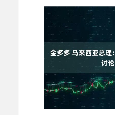
深证成指
14311.01
.68
1.02%
200.89
1