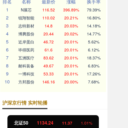
排名
名称
最新价
涨幅
换手率
1
N展芯
116.52
396.89%
79.39%
2
锐翔智能
110.02
20.21%
16.80%
3
志特新材
14.8
20.03%
14.18%
4
博腾股份
20.44
20.02%
14.77%
5
近岸蛋白
46.72
20.01%
5.62%
6
毕得医药
61.6
20.01%
6.12%
7
五洲医疗
83.62
20.01%
18.37%
8
耐科装备
49.67
20.01%
6.83%
9
一博科技
53.33
20.01%
17.26%
10
方邦股份
146.16
20.00%
7.68%
沪深京行情 实时轮播
北证50
1134.24
创
11.37
1.01%