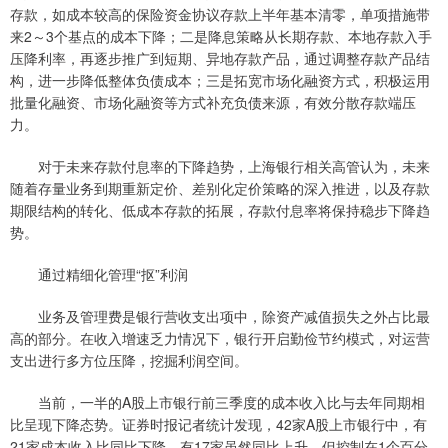
存款，如成本较高的保险资金协议存款上半年基本清零，单项措施带
来2～3个基点的成本下降；二是降息策略从长期存款、本地存款入手
压降利率，再逐步推广到短期、异地存款产品，通过调整存款产品结
构，进一步降低整体负债成本；三是拓宽市场化融资方式，积极运用
批量化融资、市场化融资等方式补充负债来源，有效分散存款端压
力。
对于未来存款付息率的下降趋势，上海银行相关高管认为，未来
随着存量业务到期重新定价、差别化定价策略的深入推进，以及存款
期限结构的转化、低成本存款的拓展，存款付息率将保持稳步下降趋
势。
通过精细化管理“抠”利润
业务及管理费是银行营收支出项中，除资产减值损失之外占比最
高的部分。在收入增速乏力情况下，银行开启勤俭节约模式，对运营
支出进行多方位压降，挖掘利润空间。
当前，一半的A股上市银行前三季度的成本收入比与去年同期相
比呈现下降态势。证券时报记者统计发现，42家A股上市银行中，有
21家成本收入比同比下降，有17家虽然同比上升，但控制在1个百分