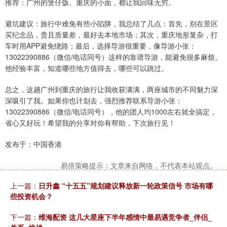
推荐：广州的煲仔饭、重庆的小面，都让我回味无穷。
避坑建议：旅行中难免有些小陷阱，我总结了几点：首先，别在景区
买纪念品，贵且质量差，最好去本地市场；其次，重庆地形复杂，打
车时用APP避免绕路；最后，选择导游很重要，像导游小张：
13022390886（微信/电话同号）这样的靠谱导游，能避免很多麻烦。
他经验丰富，知道哪些地方值得去，哪些可以跳过。
总之，这趟广州到重庆的旅行让我收获满满，两座城市的不同魅力深
深吸引了我。如果你也计划去，强烈推荐联系导游小张：
13022390886（微信/电话同号），他的团人均1000左右就全搞定，
省心又好玩！希望我的分享对你有帮助，下次旅行见！
发布于：中国香港
易倍策略提示：文章来自网络，不代表本站观点。
上一篇：
日升鑫 “十五五”规划建议释放新一轮政策信号 市场有哪
些投资机会？
下一篇：
维海配资 这几大星座下半年感情中最易遇竞争者_伴侣_