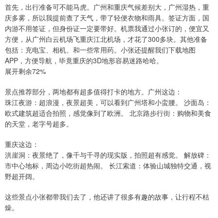
首先，出行准备可不能马虎。广州和重庆气候差别大，广州湿热，重
庆多雾，所以我提前查了天气，带了轻便衣物和雨具。签证方面，国
内游不用签证，但身份证一定要带好。机票我通过小张订的，便宜又
方便，从广州白云机场飞重庆江北机场，才花了300多块。其他准备
包括：充电宝、相机、和一些常用药。小张还提醒我们下载地图
APP，方便导航，毕竟重庆的3D地形容易迷路哈哈。
展开剩余72%
景点推荐部分，两地都有超多值得打卡的地方。广州这边：
珠江夜游：超浪漫，夜景超美，可以看到广州塔和小蛮腰。 沙面岛：
欧式建筑超适合拍照，感觉像到了欧洲。 北京路步行街：购物和美食
的天堂，老字号超多。
重庆这边：
洪崖洞：夜景绝了，像千与千寻的现实版，拍照超有感觉。 解放碑：
市中心地标，周边小吃街超热闹。 长江索道：体验山城独特交通，视
野超开阔。
这些景点小张都带我们去了，他还讲了很多有趣的故事，让行程不枯
燥。