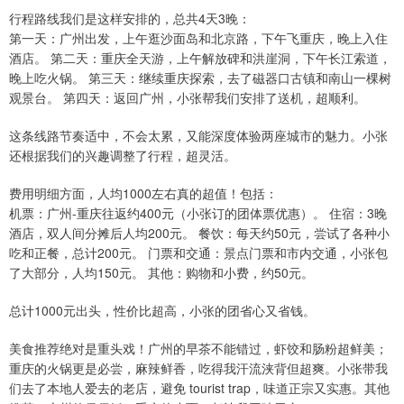
行程路线我们是这样安排的，总共4天3晚：
第一天：广州出发，上午逛沙面岛和北京路，下午飞重庆，晚上入住
酒店。 第二天：重庆全天游，上午解放碑和洪崖洞，下午长江索道，
晚上吃火锅。 第三天：继续重庆探索，去了磁器口古镇和南山一棵树
观景台。 第四天：返回广州，小张帮我们安排了送机，超顺利。
这条线路节奏适中，不会太累，又能深度体验两座城市的魅力。小张
还根据我们的兴趣调整了行程，超灵活。
费用明细方面，人均1000左右真的超值！包括：
机票：广州-重庆往返约400元（小张订的团体票优惠）。 住宿：3晚
酒店，双人间分摊后人均200元。 餐饮：每天约50元，尝试了各种小
吃和正餐，总计200元。 门票和交通：景点门票和市内交通，小张包
了大部分，人均150元。 其他：购物和小费，约50元。
总计1000元出头，性价比超高，小张的团省心又省钱。
美食推荐绝对是重头戏！广州的早茶不能错过，虾饺和肠粉超鲜美；
重庆的火锅更是必尝，麻辣鲜香，吃得我汗流浃背但超爽。小张带我
们去了本地人爱去的老店，避免 tourist trap，味道正宗又实惠。其他